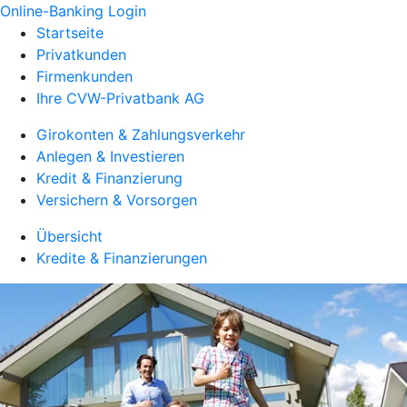
Online-Banking Login
Startseite
Privatkunden
Firmenkunden
Ihre CVW-Privatbank AG
Girokonten & Zahlungsverkehr
Anlegen & Investieren
Kredit & Finanzierung
Versichern & Vorsorgen
Übersicht
Kredite & Finanzierungen