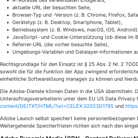
IP-Adresse des verwendeten Endgeräts,
aktuelle URL der besuchten Seite,
Browser-Typ und -Version (z. B. Chrome, Firefox, Safa
Gerätetyp (z. B. Desktop, Smartphone, Tablet),
Betriebssystem (z. B. Windows, macOS, iOS, Android)
JavaScript- und Cookie-Unterstützung (ob diese im Br
Referrer-URL (die vorher besuchte Seite),
Umgebungs-Variablen und Datalayer-informationen auf
Rechtsgrundlage für den Einsatz ist § 25 Abs. 2 Nr. 2 TDDD
sowohl die für die Funktion der App zwingend erforderliche
einheitliche Softwarelösung managen zu können und hierdu
Die Adobe-Dienste können Daten in die USA übermitteln. D
Unterauftragsverarbeiterin unter dem EU US Data Privacy 
content/DE/TXT/HTML/?uri=CELEX:32023D1795
und
https
Adobe Launch selbst speichert keine personenbezogenen Dat
Weitergehende Speicherfristen richten sich nach den einge