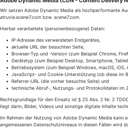
Adobe Dynamic Media (CDN - Content Delivery 
Wir setzen Adobe Dynamic Media als hochperformante Ausli
atruvia.scene7.com
bzw.
scene7.com
.
Hierbei verarbeitete (personenbezogene) Daten:
IP-Adresse des verwendeten Endgerätes,
aktuelle URL der besuchten Seite,
Browser-Typ und -Version (zum Beispiel Chrome, Firef
Gerätetyp (zum Beispiel Desktop, Smartphone, Tablet
Betriebssystem (zum Beispiel Windows, macOS, iOS, 
JavaScript- und Cookie-Unterstützung (ob diese im Br
Referrer-URL (die vorher besuchte Seite) und
technische Abruf-, Nutzungs- und Protokolldaten im 
Rechtsgrundlage für den Einsatz ist § 25 Abs. 2 Nr. 2 TDD
liegt darin, Bilder, Videos und sonstige digitale Inhalte te
Im Rahmen der Nutzung von Adobe Dynamic Media kann ein
angemessenen Datenschutzniveaus in diesen Fällen wird du