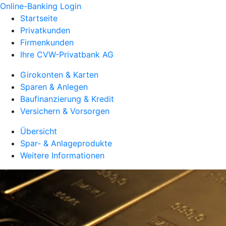
Online-Banking Login
Startseite
Privatkunden
Firmenkunden
Ihre CVW-Privatbank AG
Girokonten & Karten
Sparen & Anlegen
Baufinanzierung & Kredit
Versichern & Vorsorgen
Übersicht
Spar- & Anlageprodukte
Weitere Informationen