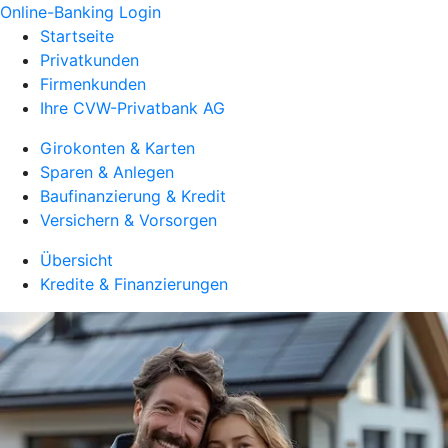
Online-Banking Login
Startseite
Privatkunden
Firmenkunden
Ihre CVW-Privatbank AG
Girokonten & Karten
Sparen & Anlegen
Baufinanzierung & Kredit
Versichern & Vorsorgen
Übersicht
Kredite & Finanzierungen