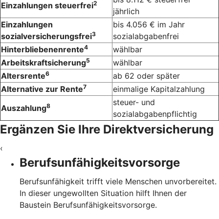
2
Einzahlungen steuerfrei
jährlich
Einzahlungen
bis 4.056 € im Jahr
3
sozialversicherungsfrei
sozialabgabenfrei
4
Hinterbliebenenrente
wählbar
5
Arbeitskraftsicherung
wählbar
6
Altersrente
ab 62 oder später
7
Alternative zur Rente
einmalige Kapitalzahlung
steuer- und
8
Auszahlung
sozialabgabenpflichtig
Ergänzen Sie Ihre Direktversicherung
‹
Berufsunfähigkeitsvorsorge
Berufsunfähigkeit trifft viele Menschen unvorbereitet.
In dieser ungewollten Situation hilft Ihnen der
Baustein Berufsunfähigkeitsvorsorge.